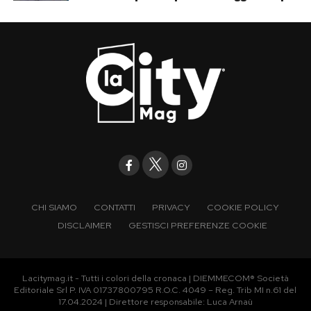
CHI SIAMO
CONTATTI
PRIVACY
COOKIE POLICY
DISCLAIMER
GESTISCI PREFERENZE COOKIE
Lacitymag.it - Tutti i colori della cronaca | DIEMMECOM® Società
Editoriale Srl P. IVA 01737800795 R.O.C. 4049 – Reg. Trib MI n.61 del
17.04.2024 | Direttore responsabile: Luca Arnaù