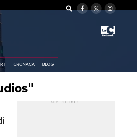
ORT
CRONACA
BLOG
udios"
ADVERTISEMENT
di