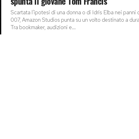
spunta il giovane Tom Francis
Scartata l’ipotesi di una donna o di Idris Elba nei panni 
007, Amazon Studios punta su un volto destinato a dura
Tra bookmaker, audizioni e...