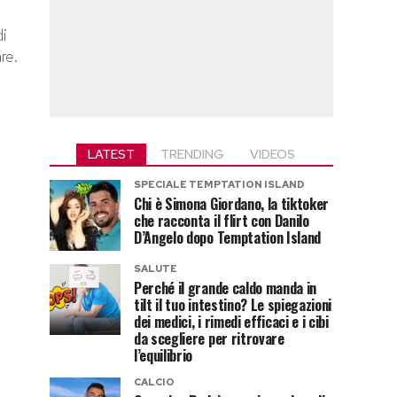
di
re.
LATEST
TRENDING
VIDEOS
SPECIALE TEMPTATION ISLAND
Chi è Simona Giordano, la tiktoker
che racconta il flirt con Danilo
D’Angelo dopo Temptation Island
SALUTE
Perché il grande caldo manda in
tilt il tuo intestino? Le spiegazioni
dei medici, i rimedi efficaci e i cibi
da scegliere per ritrovare
l’equilibrio
CALCIO