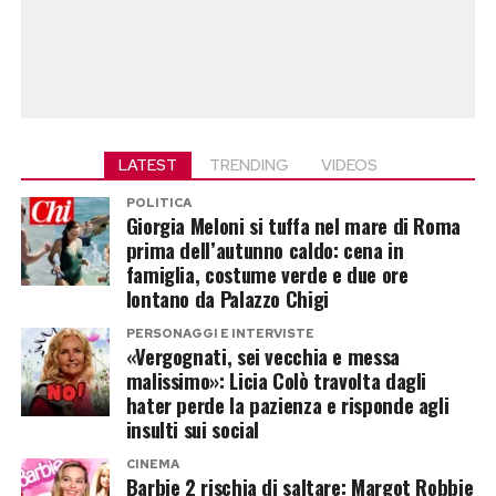
LATEST
TRENDING
VIDEOS
POLITICA
Giorgia Meloni si tuffa nel mare di Roma
prima dell’autunno caldo: cena in
famiglia, costume verde e due ore
lontano da Palazzo Chigi
PERSONAGGI E INTERVISTE
«Vergognati, sei vecchia e messa
malissimo»: Licia Colò travolta dagli
hater perde la pazienza e risponde agli
insulti sui social
CINEMA
Barbie 2 rischia di saltare: Margot Robbie