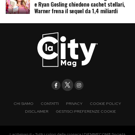
e Ryan Gosling chiedono cachet stellari,
Warner frena il sequel da 1,4 miliardi
CHI SIAMO
CONTATTI
PRIVACY
COOKIE POLICY
DISCLAIMER
GESTISCI PREFERENZE COOKIE
Lacitymag.it - Tutti i colori della cronaca | DIEMMECOM® Società