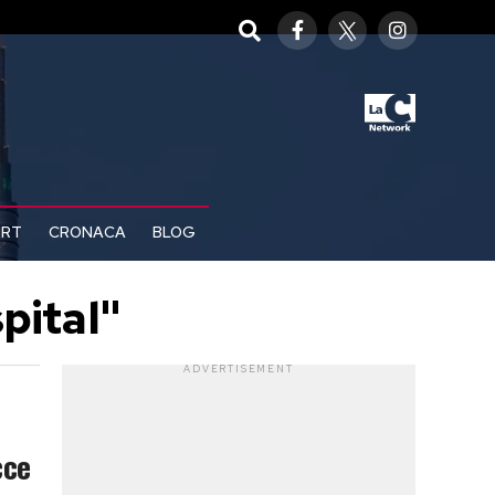
ORT
CRONACA
BLOG
pital"
ADVERTISEMENT
cce