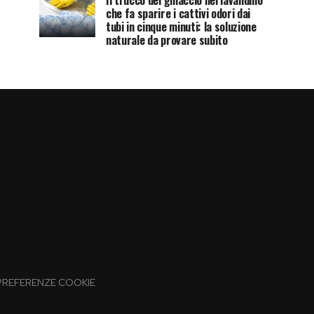
Il trucco del ghiaccio nel lavandino
che fa sparire i cattivi odori dai
tubi in cinque minuti: la soluzione
naturale da provare subito
PREFERENZE COOKIE