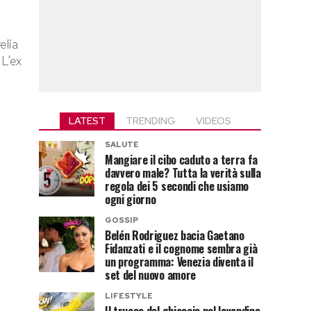
elia
 L’ex
LATEST
TRENDING
VIDEOS
SALUTE
Mangiare il cibo caduto a terra fa
davvero male? Tutta la verità sulla
regola dei 5 secondi che usiamo
ogni giorno
GOSSIP
Belén Rodriguez bacia Gaetano
Fidanzati e il cognome sembra già
un programma: Venezia diventa il
set del nuovo amore
LIFESTYLE