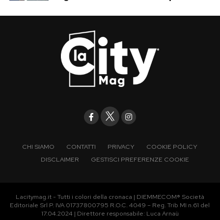
CHI SIAMO
CONTATTI
PRIVACY
COOKIE POLICY
DISCLAIMER
GESTISCI PREFERENZE COOKIE
Lacitymag.it - Tutti i colori della cronaca | DIEMMECOM® Società
Editoriale Srl P. IVA 01737800795 R.O.C. 4049 – Reg. Trib MI n.61 del
17.04.2024 | Direttore responsabile: Luca Arnaù