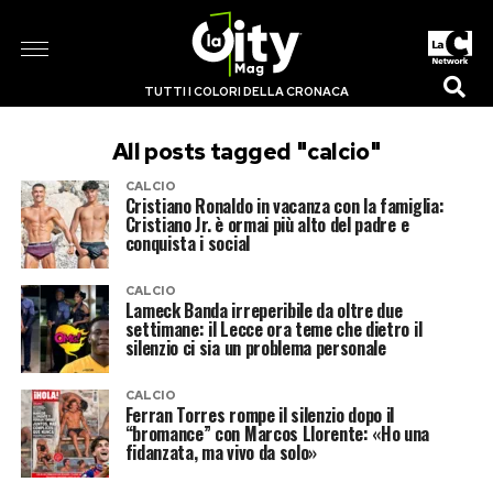
TUTTI I COLORI DELLA CRONACA
All posts tagged "calcio"
CALCIO
Cristiano Ronaldo in vacanza con la famiglia:
Cristiano Jr. è ormai più alto del padre e
conquista i social
CALCIO
Lameck Banda irreperibile da oltre due
settimane: il Lecce ora teme che dietro il
silenzio ci sia un problema personale
CALCIO
Ferran Torres rompe il silenzio dopo il
“bromance” con Marcos Llorente: «Ho una
fidanzata, ma vivo da solo»