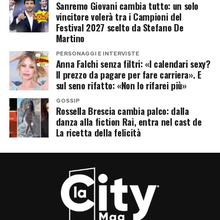
Sanremo Giovani cambia tutto: un solo
vincitore volerà tra i Campioni del
Festival 2027 scelto da Stefano De
Martino
PERSONAGGI E INTERVISTE
Anna Falchi senza filtri: «I calendari sexy?
Il prezzo da pagare per fare carriera». E
sul seno rifatto: «Non lo rifarei più»
GOSSIP
Rossella Brescia cambia palco: dalla
danza alla fiction Rai, entra nel cast de
La ricetta della felicità