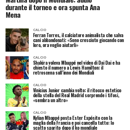
durante il torneo e ora spunta Ana
Mena
CALCIO
Ferran Torres, il calciatore animalista che salva
cani abbandonati: «Sono cresciuto giocando con
loro, ora voglio aiutarli»
CALCIO
Shakira voleva Mbappé nel video di Dai Dai e ha
chiesto il numero a Lewis Hamilton: il
retroscena sull’inno dei Mondiali
CALCIO
Vinicius Junior cambia volto: il ritocco estetico
della stella del Real Madrid sorprende i tifosi,
«sembra un altro»
CALCIO
Kylian Mbappé posta Ester Expósito con la
maglia della Francia e poi cancella tutto: lo
scatto sparito dopo il ko mondiale