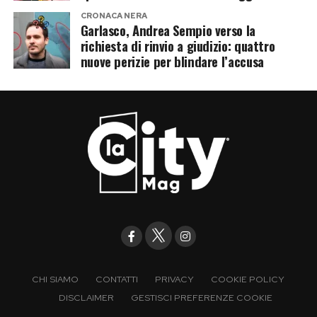
CRONACA NERA
Garlasco, Andrea Sempio verso la
richiesta di rinvio a giudizio: quattro
nuove perizie per blindare l’accusa
CHI SIAMO
CONTATTI
PRIVACY
COOKIE POLICY
DISCLAIMER
GESTISCI PREFERENZE COOKIE