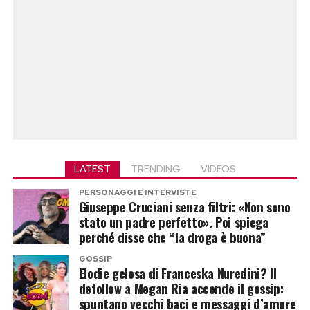
LATEST
TRENDING
VIDEOS
PERSONAGGI E INTERVISTE
Giuseppe Cruciani senza filtri: «Non sono
stato un padre perfetto». Poi spiega
perché disse che “la droga è buona”
GOSSIP
Elodie gelosa di Franceska Nuredini? Il
defollow a Megan Ria accende il gossip:
spuntano vecchi baci e messaggi d’amore