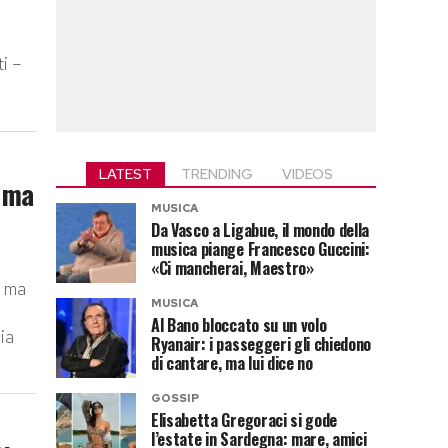
ti –
LATEST
TRENDING
VIDEOS
: ma
MUSICA
Da Vasco a Ligabue, il mondo della
musica piange Francesco Guccini:
«Ci mancherai, Maestro»
, ma
MUSICA
Al Bano bloccato su un volo
ia
Ryanair: i passeggeri gli chiedono
di cantare, ma lui dice no
GOSSIP
Elisabetta Gregoraci si gode
l’estate in Sardegna: mare, amici