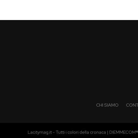
CHI SIAMO
CONT
Lacitymag.it - Tutti i colori della cronaca | DIEMMECOM