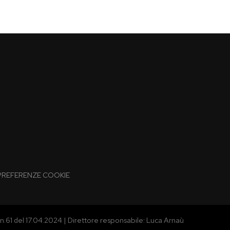
PREFERENZE COOKIE
n.61 del 17.04.2024 | Direttore responsabile: Luca Arnaù