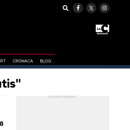
ORT
CRONACA
BLOG
tis"
ADVERTISEMENT
io