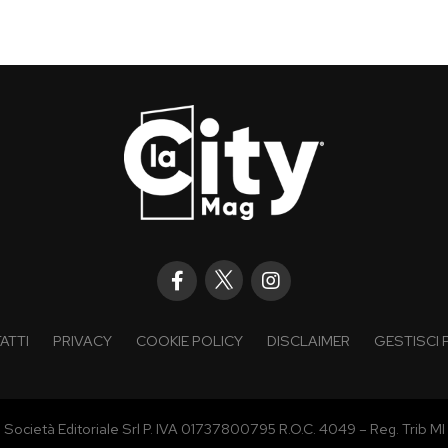
ATTI
PRIVACY
COOKIE POLICY
DISCLAIMER
GESTISCI 
® Società Editoriale Srl P. IVA 01737800795 R.O.C. 4049 – Reg. Trib MI 