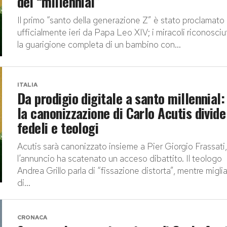
dei “millennial”
Il primo “santo della generazione Z” è stato proclamato
ufficialmente ieri da Papa Leo XIV; i miracoli riconosciu
la guarigione completa di un bambino con...
ITALIA
Da prodigio digitale a santo millennial
la canonizzazione di Carlo Acutis divide
fedeli e teologi
Acutis sarà canonizzato insieme a Pier Giorgio Frassati
l’annuncio ha scatenato un acceso dibattito. Il teologo
Andrea Grillo parla di “fissazione distorta”, mentre miglia
di...
CRONACA