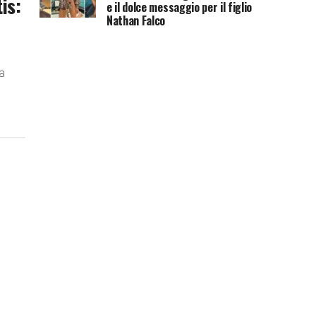
is:
e il dolce messaggio per il figlio
Nathan Falco
a