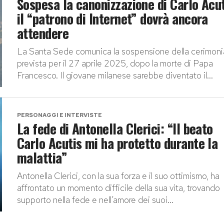
Sospesa la canonizzazione di Carlo Acut
il “patrono di Internet” dovrà ancora
attendere
La Santa Sede comunica la sospensione della cerimoni
prevista per il 27 aprile 2025, dopo la morte di Papa
Francesco. Il giovane milanese sarebbe diventato il...
PERSONAGGI E INTERVISTE
La fede di Antonella Clerici: “Il beato
Carlo Acutis mi ha protetto durante la
malattia”
Antonella Clerici, con la sua forza e il suo ottimismo, ha
affrontato un momento difficile della sua vita, trovando
supporto nella fede e nell’amore dei suoi...