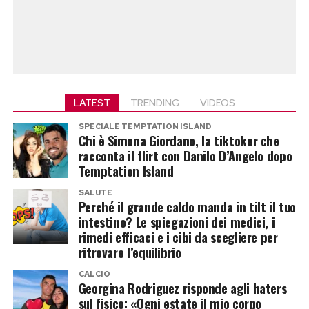
LATEST
TRENDING
VIDEOS
SPECIALE TEMPTATION ISLAND
Chi è Simona Giordano, la tiktoker che
racconta il flirt con Danilo D’Angelo dopo
Temptation Island
SALUTE
Perché il grande caldo manda in tilt il tuo
intestino? Le spiegazioni dei medici, i
rimedi efficaci e i cibi da scegliere per
ritrovare l’equilibrio
CALCIO
Georgina Rodriguez risponde agli haters
sul fisico: «Ogni estate il mio corpo