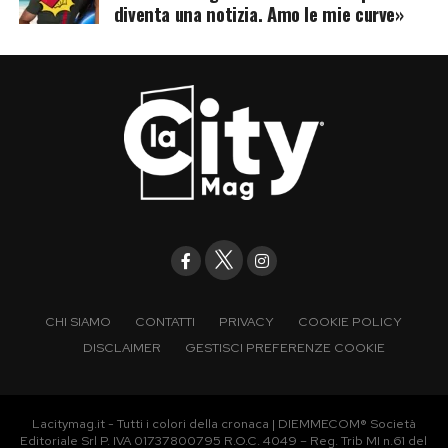
diventa una notizia. Amo le mie curve»
CHI SIAMO
CONTATTI
PRIVACY
COOKIE POLICY
DISCLAIMER
GESTISCI PREFERENZE COOKIE
Lacitymag.it - Tutti i colori della cronaca | DIEMMECOM® Società
Editoriale Srl P. IVA 01737800795 R.O.C. 4049 – Reg. Trib MI n.61 del