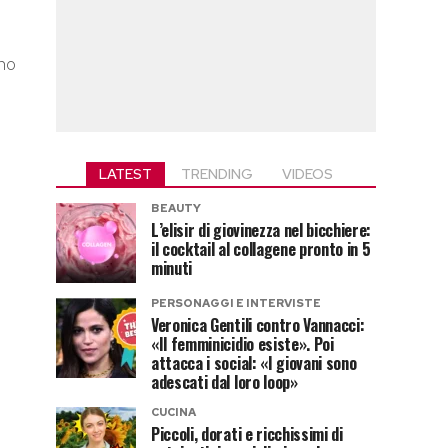
ono
LATEST
TRENDING
VIDEOS
BEAUTY
L’elisir di giovinezza nel bicchiere:
il cocktail al collagene pronto in 5
minuti
PERSONAGGI E INTERVISTE
Veronica Gentili contro Vannacci:
«Il femminicidio esiste». Poi
attacca i social: «I giovani sono
adescati dal loro loop»
CUCINA
Piccoli, dorati e ricchissimi di