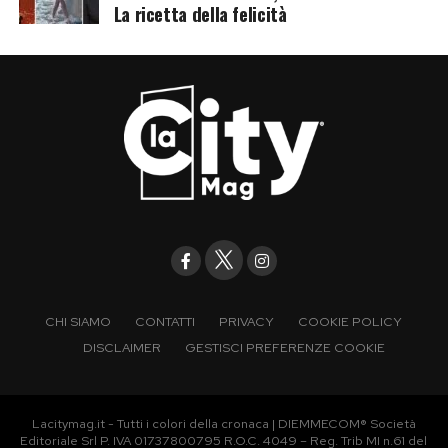
La ricetta della felicità
CHI SIAMO
CONTATTI
PRIVACY
COOKIE POLICY
DISCLAIMER
GESTISCI PREFERENZE COOKIE
Lacitymag.it - Tutti i colori della cronaca | DIEMMECOM® Società
Editoriale Srl P. IVA 01737800795 R.O.C. 4049 – Reg. Trib MI n.61 del