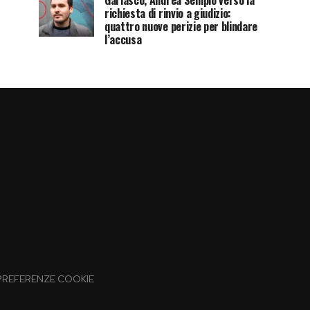
Garlasco, Andrea Sempio verso la
richiesta di rinvio a giudizio:
quattro nuove perizie per blindare
l’accusa
PREFERENZE COOKIE