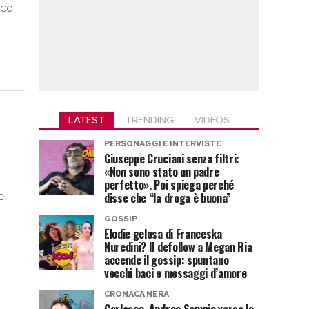
cco
LATEST
TRENDING
VIDEOS
PERSONAGGI E INTERVISTE
Giuseppe Cruciani senza filtri:
«Non sono stato un padre
perfetto». Poi spiega perché
e
disse che “la droga è buona”
GOSSIP
Elodie gelosa di Franceska
Nuredini? Il defollow a Megan Ria
accende il gossip: spuntano
vecchi baci e messaggi d’amore
CRONACA NERA