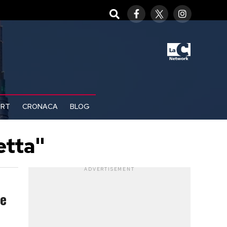
ORT
CRONACA
BLOG
etta"
ADVERTISEMENT
he