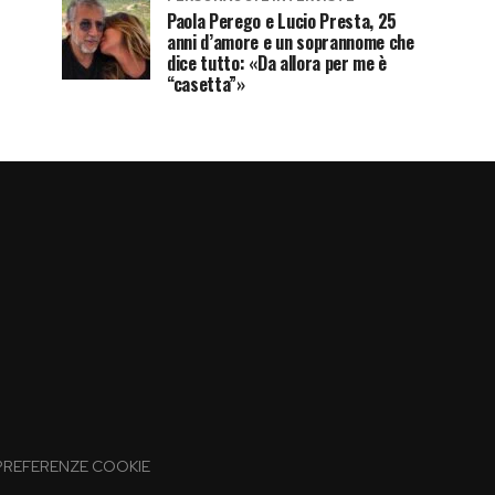
Paola Perego e Lucio Presta, 25
anni d’amore e un soprannome che
dice tutto: «Da allora per me è
“casetta”»
PREFERENZE COOKIE