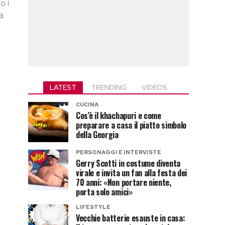
o i
a
LATEST
TRENDING
VIDEOS
CUCINA
Cos’è il khachapuri e come
preparare a casa il piatto simbolo
della Georgia
PERSONAGGI E INTERVISTE
Gerry Scotti in costume diventa
virale e invita un fan alla festa dei
70 anni: «Non portare niente,
porta solo amici»
LIFESTYLE
Vecchie batterie esauste in casa: