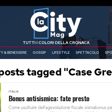
TUTTI I COLORI DELLA CRONACA
Y & BENESSERE
GOSSIP
LIFESTYLE
SPETTACOLO
SP
 posts tagged "Case Gr
ITALIA
Bonus antisismica: fate presto
Come usufruire dell'agevolazione fiscale sismabonus pe