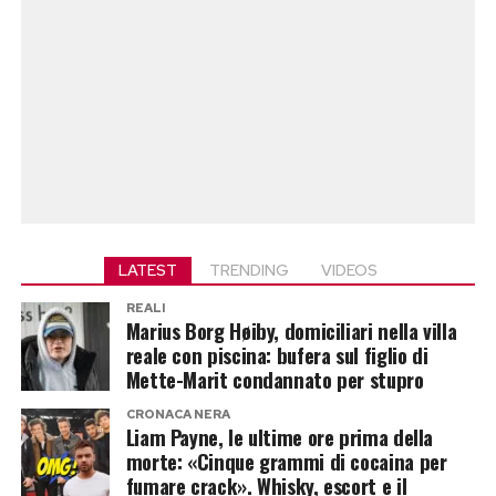
LATEST
TRENDING
VIDEOS
REALI
Marius Borg Høiby, domiciliari nella villa
reale con piscina: bufera sul figlio di
Mette-Marit condannato per stupro
CRONACA NERA
Liam Payne, le ultime ore prima della
morte: «Cinque grammi di cocaina per
fumare crack». Whisky, escort e il