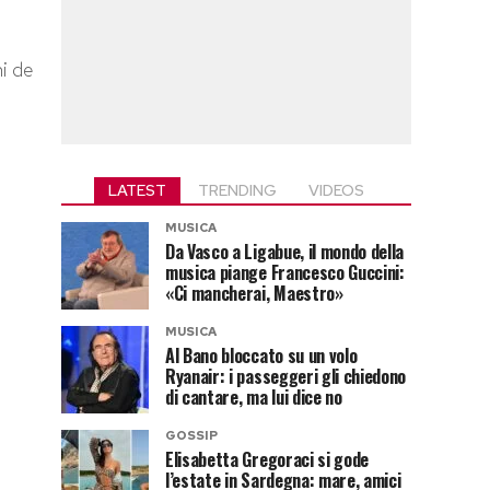
ni de
LATEST
TRENDING
VIDEOS
MUSICA
Da Vasco a Ligabue, il mondo della
musica piange Francesco Guccini:
«Ci mancherai, Maestro»
MUSICA
Al Bano bloccato su un volo
Ryanair: i passeggeri gli chiedono
di cantare, ma lui dice no
GOSSIP
Elisabetta Gregoraci si gode
l’estate in Sardegna: mare, amici