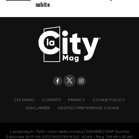
subito
CHI SIAMO
CONTATTI
PRIVACY
COOKIE POLICY
DISCLAIMER
GESTISCI PREFERENZE COOKIE
Lacitymag.it - Tutti i colori della cronaca | DIEMMECOM® Società
Editoriale Srl P. IVA 01737800795 R.O.C. 4049 – Reg. Trib MI n.61 del