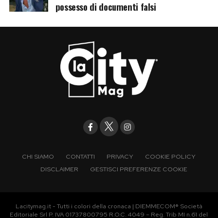
possesso di documenti falsi
CHI SIAMO
CONTATTI
PRIVACY
COOKIE POLICY
DISCLAIMER
GESTISCI PREFERENZE COOKIE
Lacitymag.it - Tutti i colori della cronaca | DIEMMECOM® Società
Editoriale Srl P. IVA 01737800795 R.O.C. 4049 – Reg. Trib MI n.61 del