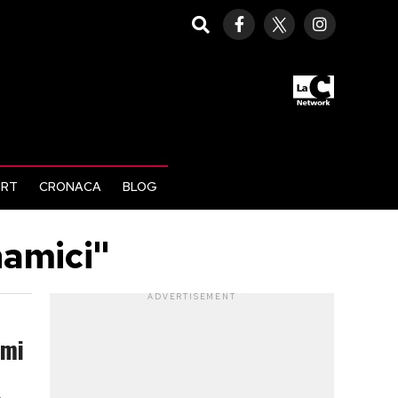
ORT
CRONACA
BLOG
namici"
ADVERTISEMENT
omi