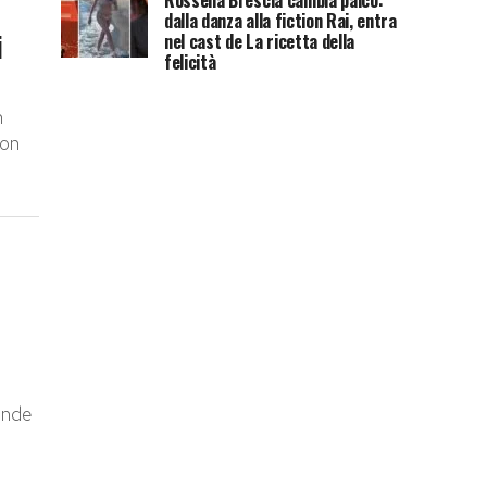
Rossella Brescia cambia palco:
dalla danza alla fiction Rai, entra
i
nel cast de La ricetta della
felicità
n
con
ende