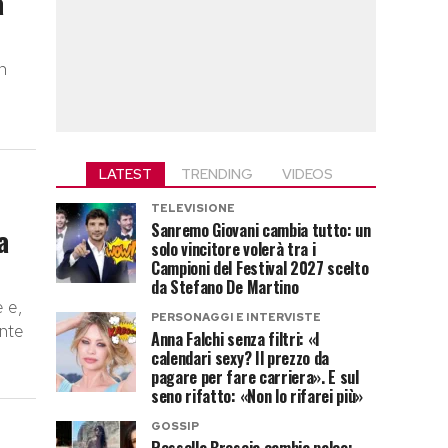
a
n
o
LATEST
TRENDING
VIDEOS
TELEVISIONE
Sanremo Giovani cambia tutto: un
a
solo vincitore volerà tra i
Campioni del Festival 2027 scelto
da Stefano De Martino
e e,
PERSONAGGI E INTERVISTE
ente
Anna Falchi senza filtri: «I
calendari sexy? Il prezzo da
pagare per fare carriera». E sul
seno rifatto: «Non lo rifarei più»
GOSSIP