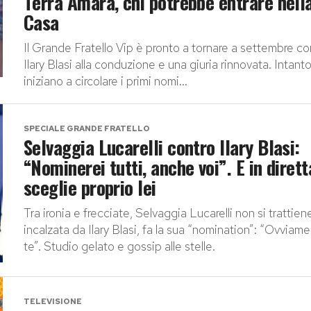
Terra Amara, chi potrebbe entrare nell
Casa
Il Grande Fratello Vip è pronto a tornare a settembre co
Ilary Blasi alla conduzione e una giuria rinnovata. Intant
iniziano a circolare i primi nomi...
SPECIALE GRANDE FRATELLO
Selvaggia Lucarelli contro Ilary Blasi:
“Nominerei tutti, anche voi”. E in dirett
sceglie proprio lei
Tra ironia e frecciate, Selvaggia Lucarelli non si trattien
incalzata da Ilary Blasi, fa la sua “nomination”: “Ovviam
te”. Studio gelato e gossip alle stelle.
TELEVISIONE