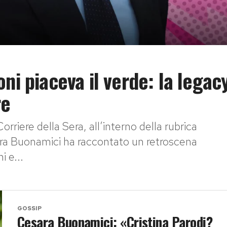
ni piaceva il verde: la legac
re
rriere della Sera, all’interno della rubrica
sara Buonamici ha raccontato un retroscena
i e...
GOSSIP
Cesara Buonamici: «Cristina Parodi?