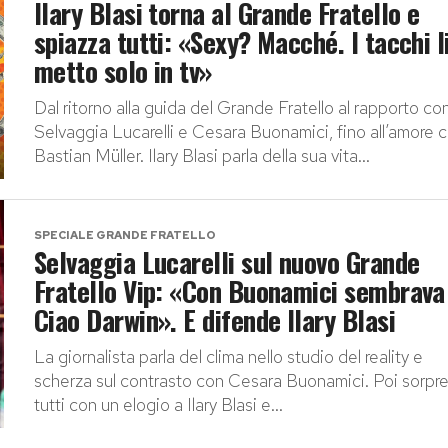
Ilary Blasi torna al Grande Fratello e
spiazza tutti: «Sexy? Macché. I tacchi l
metto solo in tv»
Dal ritorno alla guida del Grande Fratello al rapporto co
Selvaggia Lucarelli e Cesara Buonamici, fino all’amore 
Bastian Müller. Ilary Blasi parla della sua vita...
SPECIALE GRANDE FRATELLO
Selvaggia Lucarelli sul nuovo Grande
Fratello Vip: «Con Buonamici sembrava
Ciao Darwin». E difende Ilary Blasi
La giornalista parla del clima nello studio del reality e
scherza sul contrasto con Cesara Buonamici. Poi sorpr
tutti con un elogio a Ilary Blasi e...