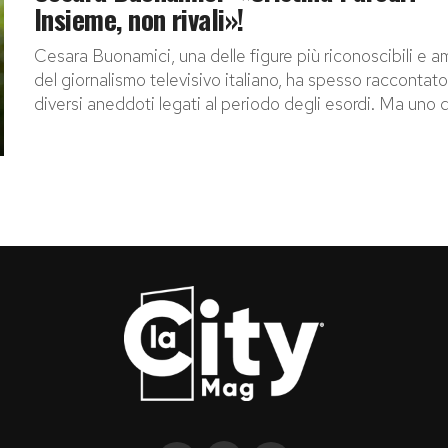
Insieme, non rivali»!
Cesara Buonamici, una delle figure più riconoscibili e 
del giornalismo televisivo italiano, ha spesso raccontato
diversi aneddoti legati al periodo degli esordi. Ma uno de