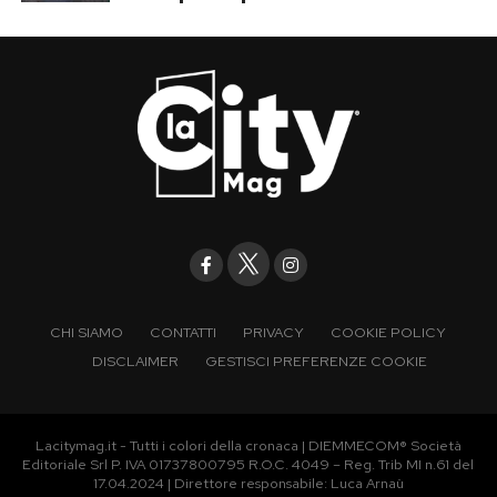
CHI SIAMO
CONTATTI
PRIVACY
COOKIE POLICY
DISCLAIMER
GESTISCI PREFERENZE COOKIE
Lacitymag.it - Tutti i colori della cronaca | DIEMMECOM® Società
Editoriale Srl P. IVA 01737800795 R.O.C. 4049 – Reg. Trib MI n.61 del
17.04.2024 | Direttore responsabile: Luca Arnaù