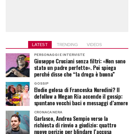
LATEST
TRENDING
VIDEOS
PERSONAGGI E INTERVISTE
Giuseppe Cruciani senza filtri: «Non sono
stato un padre perfetto». Poi spiega
perché disse che “la droga è buona”
GOSSIP
Elodie gelosa di Franceska Nuredini? Il
defollow a Megan Ria accende il gossip:
spuntano vecchi baci e messaggi d’amore
CRONACA NERA
Garlasco, Andrea Sempio verso la
richiesta di rinvio a giudizio: quattro
nuove perizie per blindare l’accusa