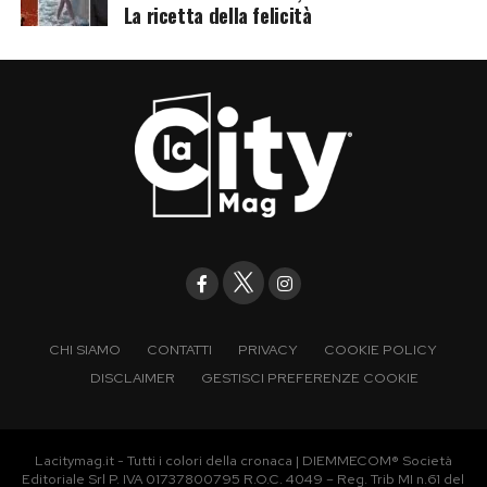
La ricetta della felicità
CHI SIAMO
CONTATTI
PRIVACY
COOKIE POLICY
DISCLAIMER
GESTISCI PREFERENZE COOKIE
Lacitymag.it - Tutti i colori della cronaca | DIEMMECOM® Società
Editoriale Srl P. IVA 01737800795 R.O.C. 4049 – Reg. Trib MI n.61 del