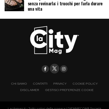
senza rovinarla: i trucchi per farla durare
una vita
CHI SIAMO
CONTATTI
PRIVACY
COOKIE POLICY
DISCLAIMER
GESTISCI PREFERENZE COOKIE
Lacitymag.it - Tutti i colori della cronaca | DIEMMECOM® Società