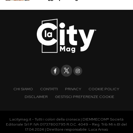
CHI SIAMO
CONTATTI
PRIVACY
COOKIE POLICY
DISCLAIMER
GESTISCI PREFERENZE COOKIE
Lacitymag.it - Tutti i colori della cronaca | DIEMMECOM® Società
Editoriale Srl P. IVA 01737800795 R.O.C. 4049 – Reg. Trib MI n.61 del
17.04.2024 | Direttore responsabile: Luca Arnaù