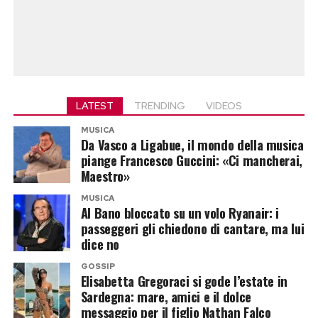
LATEST
TRENDING
VIDEOS
MUSICA
Da Vasco a Ligabue, il mondo della musica
piange Francesco Guccini: «Ci mancherai,
Maestro»
MUSICA
Al Bano bloccato su un volo Ryanair: i
passeggeri gli chiedono di cantare, ma lui
dice no
GOSSIP
Elisabetta Gregoraci si gode l’estate in
Sardegna: mare, amici e il dolce
messaggio per il figlio Nathan Falco