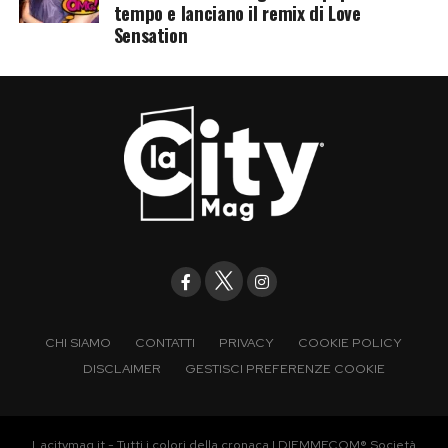
tempo e lanciano il remix di Love
Sensation
CHI SIAMO
CONTATTI
PRIVACY
COOKIE POLICY
DISCLAIMER
GESTISCI PREFERENZE COOKIE
Lacitymag.it - Tutti i colori della cronaca | DIEMMECOM® Società