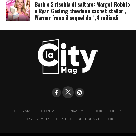
Barbie 2 rischia di saltare: Margot Robbie
e Ryan Gosling chiedono cachet stellari,
Warner frena il sequel da 1,4 miliardi
CHI SIAMO
CONTATTI
PRIVACY
COOKIE POLICY
DISCLAIMER
GESTISCI PREFERENZE COOKIE