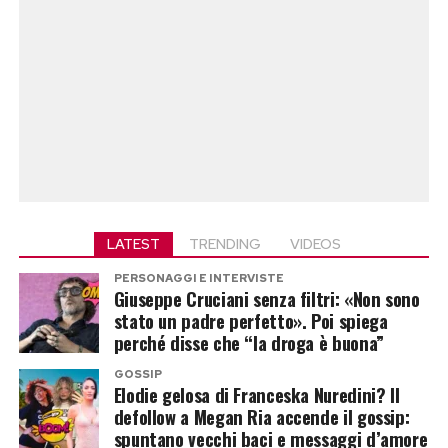
LATEST
TRENDING
VIDEOS
PERSONAGGI E INTERVISTE
Giuseppe Cruciani senza filtri: «Non sono
stato un padre perfetto». Poi spiega
perché disse che “la droga è buona”
GOSSIP
Elodie gelosa di Franceska Nuredini? Il
defollow a Megan Ria accende il gossip:
spuntano vecchi baci e messaggi d’amore