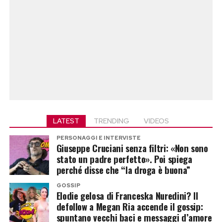
LATEST
TRENDING
VIDEOS
PERSONAGGI E INTERVISTE
Giuseppe Cruciani senza filtri: «Non sono
stato un padre perfetto». Poi spiega
perché disse che “la droga è buona”
GOSSIP
Elodie gelosa di Franceska Nuredini? Il
defollow a Megan Ria accende il gossip:
spuntano vecchi baci e messaggi d’amore