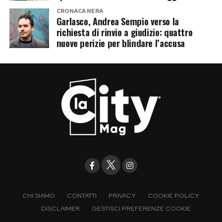
CRONACA NERA
Garlasco, Andrea Sempio verso la
richiesta di rinvio a giudizio: quattro
nuove perizie per blindare l’accusa
CHI SIAMO
CONTATTI
PRIVACY
COOKIE POLICY
DISCLAIMER
GESTISCI PREFERENZE COOKIE