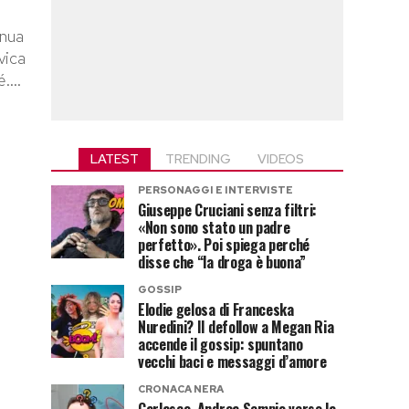
inua
vica
....
LATEST
TRENDING
VIDEOS
PERSONAGGI E INTERVISTE
Giuseppe Cruciani senza filtri:
«Non sono stato un padre
perfetto». Poi spiega perché
disse che “la droga è buona”
GOSSIP
Elodie gelosa di Franceska
Nuredini? Il defollow a Megan Ria
accende il gossip: spuntano
vecchi baci e messaggi d’amore
CRONACA NERA