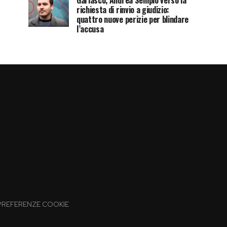
Garlasco, Andrea Sempio verso la
richiesta di rinvio a giudizio:
quattro nuove perizie per blindare
l’accusa
PREFERENZE COOKIE