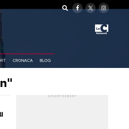
ORT
CRONACA
BLOG
an"
ADVERTISEMENT
u