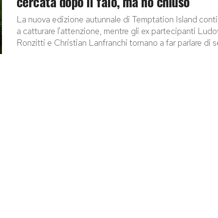
cercata dopo il falò, ma ho chiuso”
La nuova edizione autunnale di Temptation Island cont
a catturare l'attenzione, mentre gli ex partecipanti Ludo
Ronzitti e Christian Lanfranchi tornano a far parlare di sé