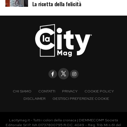
La ricetta della felicità
CHI SIAMO
CONTATTI
PRIVACY
COOKIE POLICY
DISCLAIMER
GESTISCI PREFERENZE COOKIE
Lacitymag.it - Tutti i colori della cronaca | DIEMMECOM® Società
Editoriale Srl P. IVA 01737800795 R.O.C. 4049 – Reg. Trib MI n.61 del