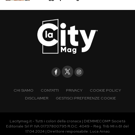
CHI SIAMO
CONTATTI
PRIVACY
COOKIE POLICY
DISCLAIMER
GESTISCI PREFERENZE COOKIE
Lacitymag.it - Tutti i colori della cronaca | DIEMMECOM® Società
Editoriale Srl P. IVA 01737800795 R.O.C. 4049 – Reg. Trib MI n.61 del
17.04.2024 | Direttore responsabile: Luca Arnaù