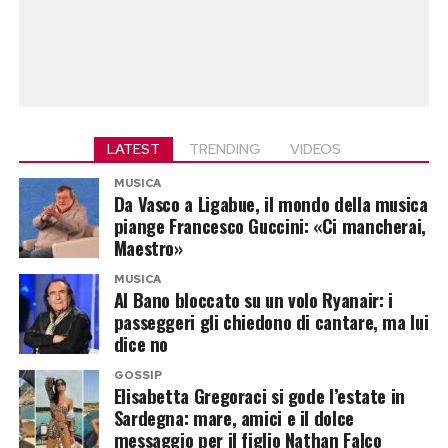
LATEST
TRENDING
VIDEOS
MUSICA
Da Vasco a Ligabue, il mondo della musica
piange Francesco Guccini: «Ci mancherai,
Maestro»
MUSICA
Al Bano bloccato su un volo Ryanair: i
passeggeri gli chiedono di cantare, ma lui
dice no
GOSSIP
Elisabetta Gregoraci si gode l’estate in
Sardegna: mare, amici e il dolce
messaggio per il figlio Nathan Falco