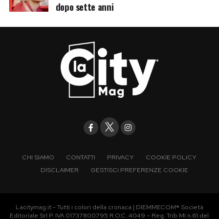
dopo sette anni
CHI SIAMO
CONTATTI
PRIVACY
COOKIE POLICY
DISCLAIMER
GESTISCI PREFERENZE COOKIE
Lacitymag.it - Tutti i colori della cronaca | DIEMMECOM® Società
Editoriale Srl P. IVA 01737800795 R.O.C. 4049 – Reg. Trib MI n.61 del