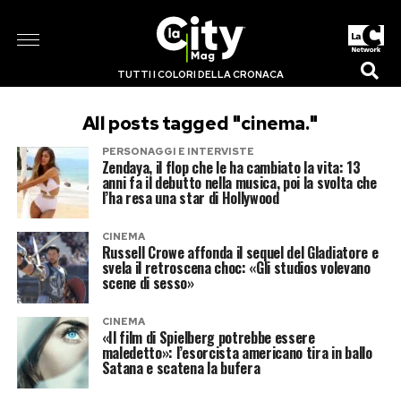
TUTTI I COLORI DELLA CRONACA
All posts tagged "cinema."
PERSONAGGI E INTERVISTE
Zendaya, il flop che le ha cambiato la vita: 13
anni fa il debutto nella musica, poi la svolta che
l’ha resa una star di Hollywood
CINEMA
Russell Crowe affonda il sequel del Gladiatore e
svela il retroscena choc: «Gli studios volevano
scene di sesso»
CINEMA
«Il film di Spielberg potrebbe essere
maledetto»: l’esorcista americano tira in ballo
Satana e scatena la bufera