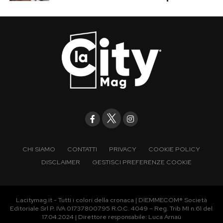
CHI SIAMO
CONTATTI
PRIVACY
COOKIE POLICY
DISCLAIMER
GESTISCI PREFERENZE COOKIE
Lacitymag.it - Tutti i colori della cronaca | DIEMMECOM® Società
Editoriale Srl P. IVA 01737800795 R.O.C. 4049 – Reg. Trib MI n.61 del
17.04.2024 | Direttore responsabile: Luca Arnaù