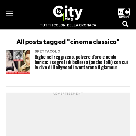
TUTTI I COLORI DELLA CRONACA
All posts tagged "cinema classico"
SPETTACOLO
Biglie nel reggiseno, polvere d’oro e acido
borico: i segreti di bellezza (anche folli) con cui
le dive di Hollywood inventarono il glamour
ADVERTISEMENT