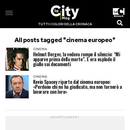
TUTTI I COLORI DELLA CRONACA
All posts tagged "cinema europeo"
CINEMA
Helmut Berger, la vedova rompe il silenzio: “Mi
apparve prima della morte”. E ora esplode il
giallo sui documenti
CINEMA
Kevin Spacey riparte dal cinema europeo:
«Perdono chi mi ha giudicato, ma non tornerò a
lavorare con loro»
ADVERTISEMENT