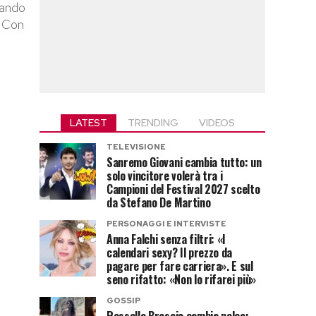
rando
. Con
LATEST
TRENDING
VIDEOS
TELEVISIONE
Sanremo Giovani cambia tutto: un
solo vincitore volerà tra i
Campioni del Festival 2027 scelto
da Stefano De Martino
PERSONAGGI E INTERVISTE
Anna Falchi senza filtri: «I
calendari sexy? Il prezzo da
pagare per fare carriera». E sul
seno rifatto: «Non lo rifarei più»
GOSSIP