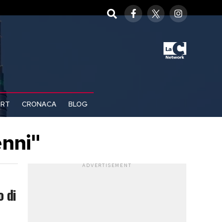
ORT
CRONACA
BLOG
enni"
ADVERTISEMENT
o di