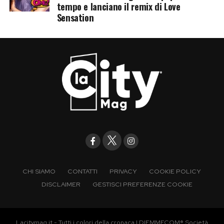
tempo e lanciano il remix di Love
Sensation
CHI SIAMO
CONTATTI
PRIVACY
COOKIE POLICY
DISCLAIMER
GESTISCI PREFERENZE COOKIE
Lacitymag.it - Tutti i colori della cronaca | DIEMMECOM® Società