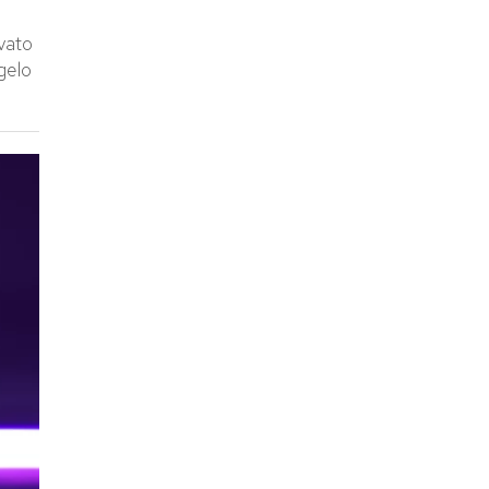
ivato
 gelo