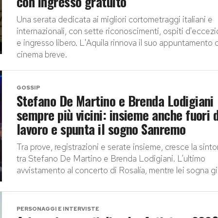
con ingresso gratuito
Una serata dedicata ai migliori cortometraggi italiani e
internazionali, con sette riconoscimenti, ospiti d'eccez
e ingresso libero. L'Aquila rinnova il suo appuntamento c
cinema breve.
GOSSIP
Stefano De Martino e Brenda Lodigiani
sempre più vicini: insieme anche fuori 
lavoro e spunta il sogno Sanremo
Tra prove, registrazioni e serate insieme, cresce la sinto
tra Stefano De Martino e Brenda Lodigiani. L’ultimo
avvistamento al concerto di Rosalía, mentre lei sogna già
PERSONAGGI E INTERVISTE