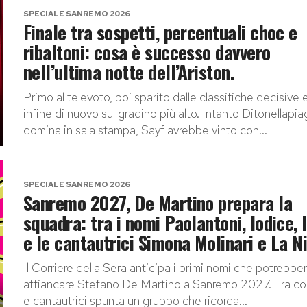
SPECIALE SANREMO 2026
Finale tra sospetti, percentuali choc e
ribaltoni: cosa è successo davvero
nell’ultima notte dell’Ariston.
Primo al televoto, poi sparito dalle classifiche decisive 
infine di nuovo sul gradino più alto. Intanto Ditonellapia
domina in sala stampa, Sayf avrebbe vinto con...
SPECIALE SANREMO 2026
Sanremo 2027, De Martino prepara la
squadra: tra i nomi Paolantoni, Iodice, 
e le cantautrici Simona Molinari e La N
Il Corriere della Sera anticipa i primi nomi che potrebbe
affiancare Stefano De Martino a Sanremo 2027. Tra co
e cantautrici spunta un gruppo che ricorda...