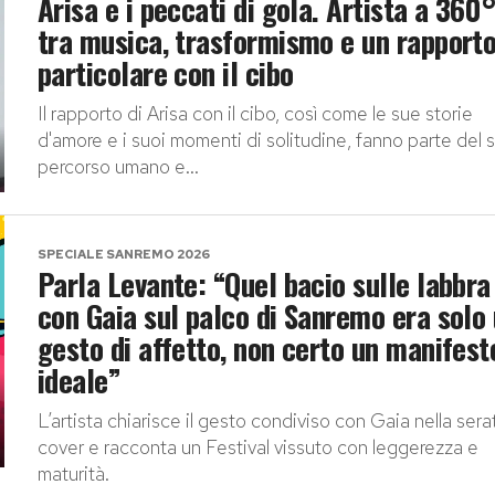
Arisa e i peccati di gola. Artista a 360
tra musica, trasformismo e un rapport
particolare con il cibo
Il rapporto di Arisa con il cibo, così come le sue storie
d'amore e i suoi momenti di solitudine, fanno parte del 
percorso umano e...
SPECIALE SANREMO 2026
Parla Levante: “Quel bacio sulle labbra
con Gaia sul palco di Sanremo era solo
gesto di affetto, non certo un manifest
ideale”
L’artista chiarisce il gesto condiviso con Gaia nella sera
cover e racconta un Festival vissuto con leggerezza e
maturità.