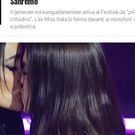
Sanremo
Il generale ed europarlamentare arriva al Festival da “pr
cittadino”. L’ex Miss Italia lo ferma davanti ai microfoni:
e polemica.