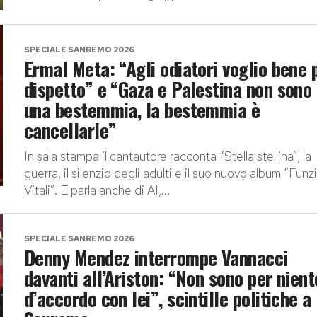
SPECIALE SANREMO 2026
Ermal Meta: “Agli odiatori voglio bene 
dispetto” e “Gaza e Palestina non sono
una bestemmia, la bestemmia è
cancellarle”
In sala stampa il cantautore racconta “Stella stellina”, la
guerra, il silenzio degli adulti e il suo nuovo album “Funz
Vitali”. E parla anche di AI,...
SPECIALE SANREMO 2026
Denny Mendez interrompe Vannacci
davanti all’Ariston: “Non sono per nient
d’accordo con lei”, scintille politiche a