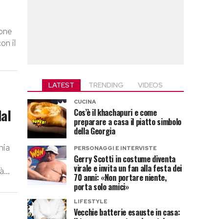
ione
on il
LATEST
TRENDING
VIDEOS
CUCINA
dal
Cos’è il khachapuri e come
preparare a casa il piatto simbolo
della Georgia
nia
PERSONAGGI E INTERVISTE
Gerry Scotti in costume diventa
virale e invita un fan alla festa dei
...
70 anni: «Non portare niente,
porta solo amici»
LIFESTYLE
Vecchie batterie esauste in casa: