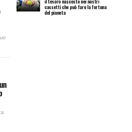
°
il tesoro nascosto nei nostri
cassetti che può fare la fortuna
o
del pianeta
suo
 un
o
ta