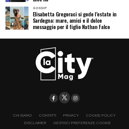
GOSSIP
Elisabetta Gregoraci si gode l’estate in
Sardegna: mare, amici e il dolce
messaggio per il figlio Nathan Falco
CHI SIAMO
CONTATTI
PRIVACY
COOKIE POLICY
DISCLAIMER
GESTISCI PREFERENZE COOKIE