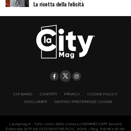
La ricetta della felicità
CHI SIAMO
CONTATTI
PRIVACY
COOKIE POLICY
DISCLAIMER
GESTISCI PREFERENZE COOKIE
Lacitymag.it - Tutti i colori della cronaca | DIEMMECOM® Società
Editoriale Srl P. IVA 01737800795 R.O.C. 4049 – Reg. Trib MI n.61 del