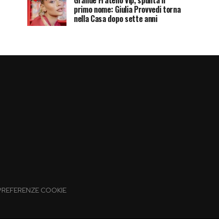
Grande Fratello Vip, spunta il
primo nome: Giulia Provvedi torna
nella Casa dopo sette anni
PREFERENZE COOKIE