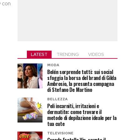
 D con
LATEST
TRENDING
VIDEOS
MODA
Belén sorprende tutti: sui social
sfoggia la borsa del brand di Gilda
Ambrosio, la presunta compagna
di Stefano De Martino
BELLEZZA
Peli incarniti, irritazioni e
dermatite: come trovare il
metodo di depilazione ideale per la
tua cute
TELEVISIONE