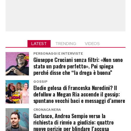
LATEST
TRENDING
VIDEOS
PERSONAGGI E INTERVISTE
Giuseppe Cruciani senza filtri: «Non sono
stato un padre perfetto». Poi spiega
perché disse che “la droga è buona”
GOSSIP
Elodie gelosa di Franceska Nuredini? Il
defollow a Megan Ria accende il gossip:
spuntano vecchi baci e messaggi d’amore
CRONACA NERA
Garlasco, Andrea Sempio verso la
richiesta di rinvio a giudizio: quattro
nuove perizie per blindare l’accusa