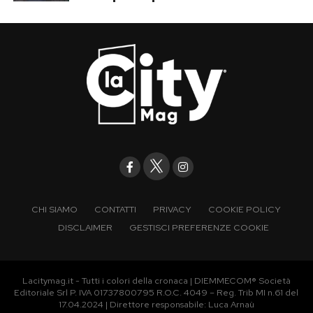
CHI SIAMO
CONTATTI
PRIVACY
COOKIE POLICY
DISCLAIMER
GESTISCI PREFERENZE COOKIE
Lacitymag.it - Tutti i colori della cronaca | DIEMMECOM® Società
Editoriale Srl P. IVA 01737800795 R.O.C. 4049 – Reg. Trib MI n.61 del
17.04.2024 | Direttore responsabile: Luca Arnaù