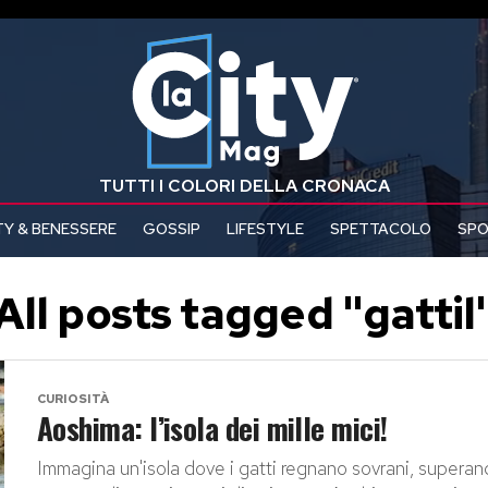
TUTTI I COLORI DELLA CRONACA
Y & BENESSERE
GOSSIP
LIFESTYLE
SPETTACOLO
SP
All posts tagged "gattil
CURIOSITÀ
Aoshima: l’isola dei mille mici!
Immagina un'isola dove i gatti regnano sovrani, superan