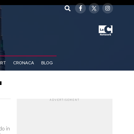
ORT
CRONACA
BLOG
"
ADVERTISEMENT
do in