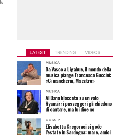
la
LATEST
TRENDING
VIDEOS
MUSICA
Da Vasco a Ligabue, il mondo della
musica piange Francesco Guccini:
«Ci mancherai, Maestro»
MUSICA
Al Bano bloccato su un volo
Ryanair: i passeggeri gli chiedono
di cantare, ma lui dice no
GOSSIP
Elisabetta Gregoraci si gode
l’estate in Sardegna: mare, amici