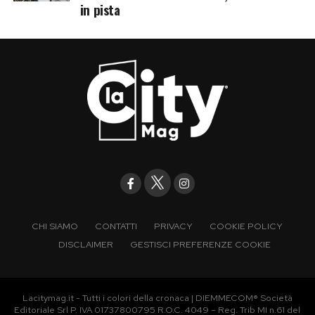
in pista
CHI SIAMO
CONTATTI
PRIVACY
COOKIE POLICY
DISCLAIMER
GESTISCI PREFERENZE COOKIE
Lacitymag.it - Tutti i colori della cronaca | DIEMMECOM® Società
Editoriale Srl P. IVA 01737800795 R.O.C. 4049 – Reg. Trib MI n.61 del