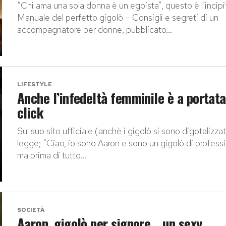
“Chi ama una sola donna è un egoista”, questo è l’incipi
Manuale del perfetto gigolò – Consigli e segreti di un
accompagnatore per donne, pubblicato...
LIFESTYLE
Anche l’infedeltà femminile è a portata
click
Sul suo sito ufficiale (anchè i gigolò si sono digotalizzati
legge; “Ciao, io sono Aaron e sono un gigolò di profess
ma prima di tutto...
SOCIETÀ
Aaron, gigolò per signore… un sexy