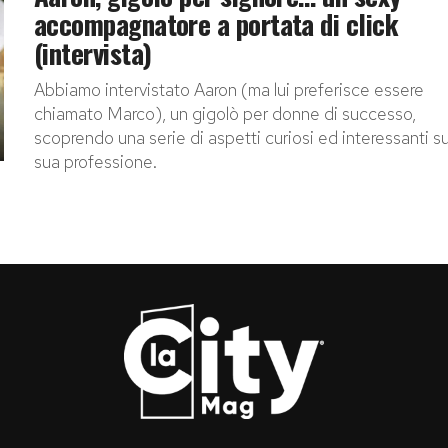
accompagnatore a portata di click
(intervista)
Abbiamo intervistato Aaron (ma lui preferisce essere
chiamato Marco), un gigolò per donne di successo,
scoprendo una serie di aspetti curiosi ed interessanti su
sua professione.