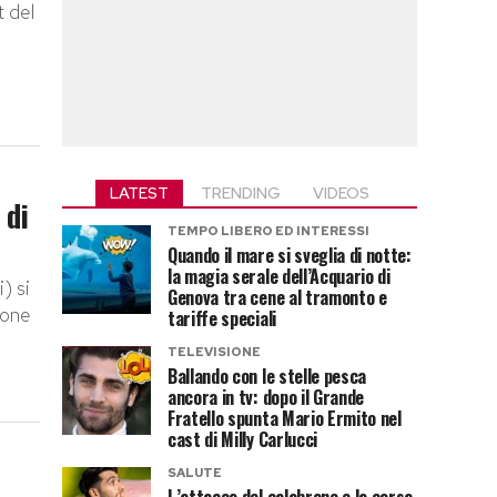
t del
LATEST
TRENDING
VIDEOS
 di
TEMPO LIBERO ED INTERESSI
Quando il mare si sveglia di notte:
la magia serale dell’Acquario di
) si
Genova tra cene al tramonto e
ione
tariffe speciali
TELEVISIONE
Ballando con le stelle pesca
ancora in tv: dopo il Grande
Fratello spunta Mario Ermito nel
cast di Milly Carlucci
SALUTE