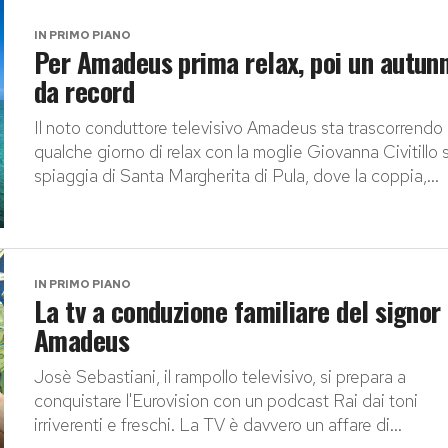
IN PRIMO PIANO
Per Amadeus prima relax, poi un autun
da record
Il noto conduttore televisivo Amadeus sta trascorrendo
qualche giorno di relax con la moglie Giovanna Civitillo s
spiaggia di Santa Margherita di Pula, dove la coppia,...
IN PRIMO PIANO
La tv a conduzione familiare del signor
Amadeus
Josè Sebastiani, il rampollo televisivo, si prepara a
conquistare l'Eurovision con un podcast Rai dai toni
irriverenti e freschi. La TV è davvero un affare di...