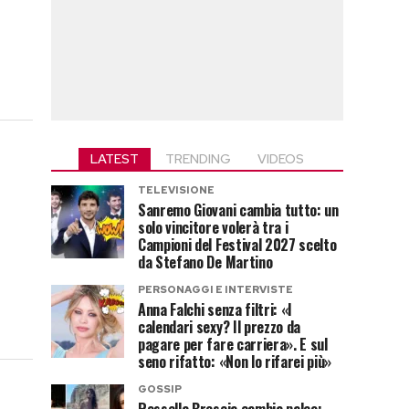
LATEST
TRENDING
VIDEOS
TELEVISIONE
Sanremo Giovani cambia tutto: un
solo vincitore volerà tra i
Campioni del Festival 2027 scelto
da Stefano De Martino
PERSONAGGI E INTERVISTE
i
Anna Falchi senza filtri: «I
calendari sexy? Il prezzo da
pagare per fare carriera». E sul
seno rifatto: «Non lo rifarei più»
GOSSIP