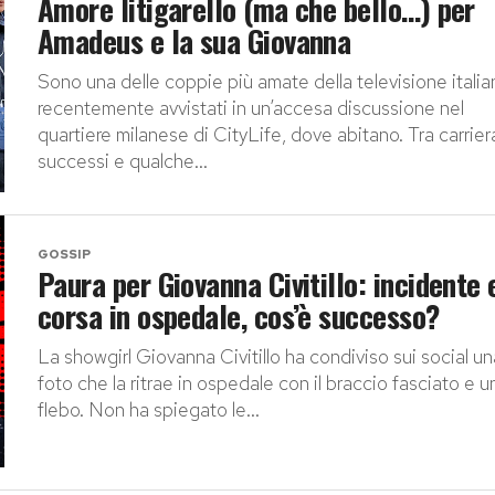
Amore litigarello (ma che bello…) per
Amadeus e la sua Giovanna
Sono una delle coppie più amate della televisione italia
recentemente avvistati in un’accesa discussione nel
quartiere milanese di CityLife, dove abitano. Tra carrier
successi e qualche...
GOSSIP
Paura per Giovanna Civitillo: incidente 
corsa in ospedale, cos’è successo?
La showgirl Giovanna Civitillo ha condiviso sui social un
foto che la ritrae in ospedale con il braccio fasciato e u
flebo. Non ha spiegato le...