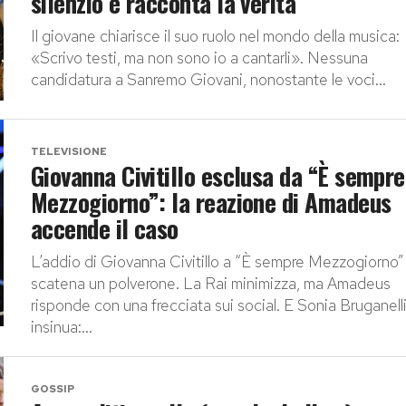
silenzio e racconta la verità
Il giovane chiarisce il suo ruolo nel mondo della musica:
«Scrivo testi, ma non sono io a cantarli». Nessuna
candidatura a Sanremo Giovani, nonostante le voci...
TELEVISIONE
Giovanna Civitillo esclusa da “È sempre
Mezzogiorno”: la reazione di Amadeus
accende il caso
L’addio di Giovanna Civitillo a “È sempre Mezzogiorno”
scatena un polverone. La Rai minimizza, ma Amadeus
risponde con una frecciata sui social. E Sonia Bruganell
insinua:...
GOSSIP