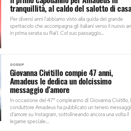
tranquillità, al caldo del salotto di cas
Per diversi anni l'abbiamo visto alla guida del grande
spettacolo che accompagna gli italiani verso il nuovo a
in prima serata su Rai1. Col suo passaggio...
GOSSIP
Giovanna Civitillo compie 47 anni,
Amadeus le dedica un dolcissimo
messaggio d’amore
In occasione del 47° compleanno di Giovanna Civitillo, i
conduttore Amadeus ha pubblicato un tenero messagg
d’amore su Instagram, sottolineando ancora una volta il
legame speciale...