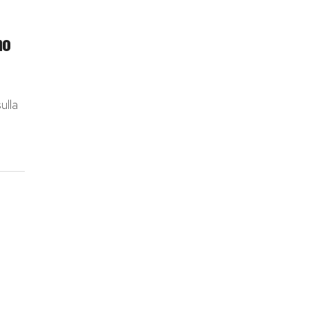
no
ulla