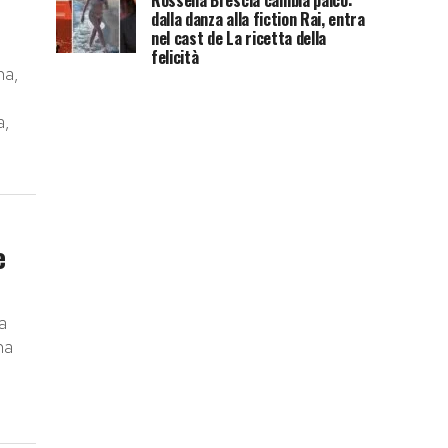
Rossella Brescia cambia palco:
dalla danza alla fiction Rai, entra
nel cast de La ricetta della
felicità
na,
a,
e
a
na