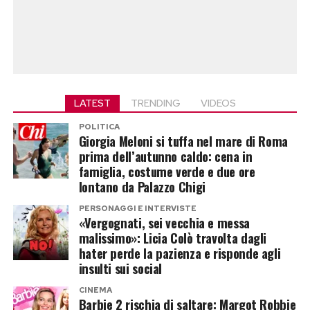
LATEST
TRENDING
VIDEOS
POLITICA
Giorgia Meloni si tuffa nel mare di Roma
prima dell’autunno caldo: cena in
famiglia, costume verde e due ore
lontano da Palazzo Chigi
PERSONAGGI E INTERVISTE
«Vergognati, sei vecchia e messa
malissimo»: Licia Colò travolta dagli
hater perde la pazienza e risponde agli
insulti sui social
CINEMA
Barbie 2 rischia di saltare: Margot Robbie