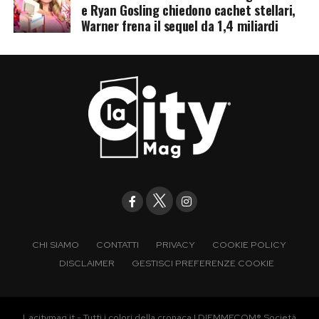
e Ryan Gosling chiedono cachet stellari,
Warner frena il sequel da 1,4 miliardi
CHI SIAMO
CONTATTI
PRIVACY
COOKIE POLICY
DISCLAIMER
GESTISCI PREFERENZE COOKIE
Lacitymag.it - Tutti i colori della cronaca | DIEMMECOM® Società