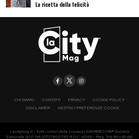
La ricetta della felicità
CHI SIAMO
CONTATTI
PRIVACY
COOKIE POLICY
DISCLAIMER
GESTISCI PREFERENZE COOKIE
Lacitymag.it - Tutti i colori della cronaca | DIEMMECOM® Società
Editoriale Srl P. IVA 01737800795 R.O.C. 4049 – Reg. Trib MI n.61 del