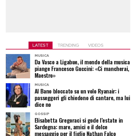
LATEST
TRENDING
VIDEOS
MUSICA
Da Vasco a Ligabue, il mondo della musica
piange Francesco Guccini: «Ci mancherai,
Maestro»
MUSICA
Al Bano bloccato su un volo Ryanair: i
passeggeri gli chiedono di cantare, ma lui
dice no
GOSSIP
Elisabetta Gregoraci si gode l’estate in
Sardegna: mare, amici e il dolce
messaggio per il figlio Nathan Falco