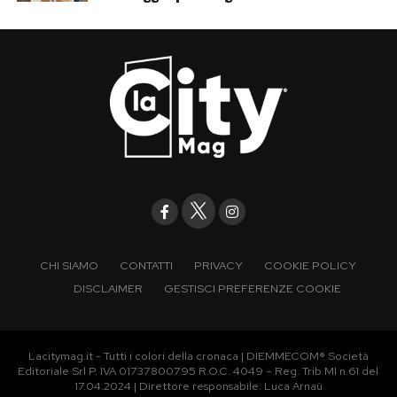
CHI SIAMO
CONTATTI
PRIVACY
COOKIE POLICY
DISCLAIMER
GESTISCI PREFERENZE COOKIE
Lacitymag.it - Tutti i colori della cronaca | DIEMMECOM® Società
Editoriale Srl P. IVA 01737800795 R.O.C. 4049 – Reg. Trib MI n.61 del
17.04.2024 | Direttore responsabile: Luca Arnaù