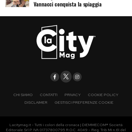
Vannacci conquista la spiaggia
CHI SIAMO
CONTATTI
PRIVACY
COOKIE POLICY
DISCLAIMER
GESTISCI PREFERENZE COOKIE
Lacitymag.it - Tutti i colori della cronaca | DIEMMECOM® Società
Editoriale Srl P. IVA 01737800795 R.O.C. 4049 – Reg. Trib MI n.61 del