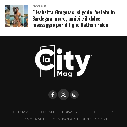
GOSSIP
Elisabetta Gregoraci si gode l’estate in
Sardegna: mare, amici e il dolce
messaggio per il figlio Nathan Falco
CHI SIAMO
CONTATTI
PRIVACY
COOKIE POLICY
DISCLAIMER
GESTISCI PREFERENZE COOKIE